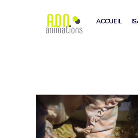
ACCUEIL
I
H