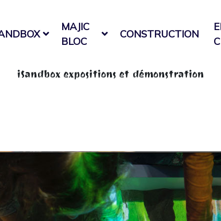
MAJIC
E
SANDBOX
CONSTRUCTION
BLOC
C
iSandbox expositions et démonstration
ome
démonstration
iSandbox expositions et démonstrat