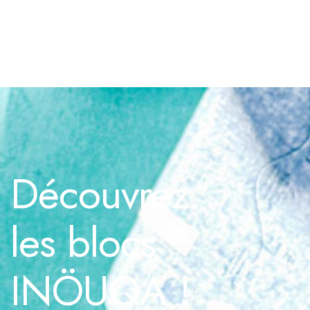
Découvrez
les blocs
INÖUQA !