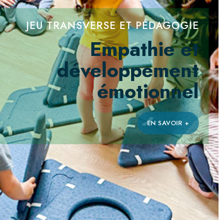
Modules de
construction
magnétiques géants
pour créer des
cabanes, fusées,
animaux et châteaux
forts.
EN SAVOIR +