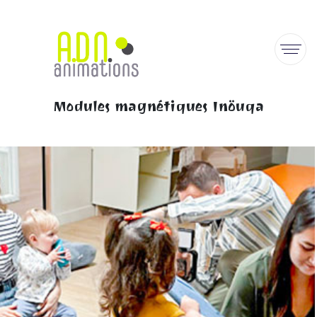
Modules magnétiques Inöuqa
Home
Majic Bloc
Modules magnétiques Inöuqa
PRÊT À CONSTRUIRE !?