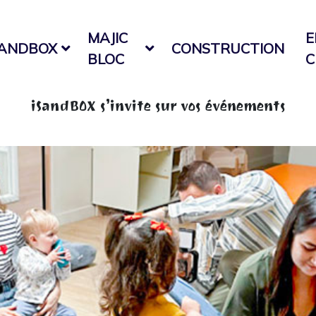
MAJIC
E
SANDBOX
CONSTRUCTION
BLOC
C
iSandBOX s’invite sur vos événements
Home
Isandbox
iSandBOX s’invite sur vos événements